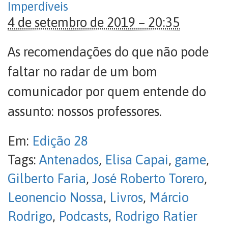
Imperdíveis
4 de setembro de 2019 – 20:35
As recomendações do que não pode
faltar no radar de um bom
comunicador por quem entende do
assunto: nossos professores.
Em:
Edição 28
Tags:
Antenados
,
Elisa Capai
,
game
,
Gilberto Faria
,
José Roberto Torero
,
Leonencio Nossa
,
Livros
,
Márcio
Rodrigo
,
Podcasts
,
Rodrigo Ratier