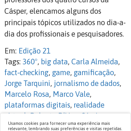
Cásper, elencamos alguns dos
principais tópicos utilizados no dia-a-
dia dos profissionais e pesquisadores.
Em:
Edição 21
Tags:
360°
,
big data
,
Carla Almeida
,
fact-checking
,
game
,
gamificação
,
Jorge Tarquini
,
jornalismo de dados
,
Marcelo Rosa
,
Marco Vale
,
plataformas digitais
,
realidade
virtual
,
Roberto D’Ugo
,
Sérgio
Usamos cookies para fornecer uma experiência mais
Andreucci
,
transmídia
,
trending
relevante, lembrando suas preferências e visitas repetidas.