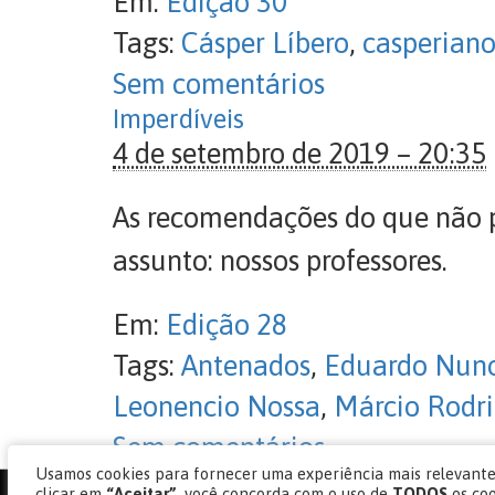
Em:
Edição 30
Tags:
Cásper Líbero
,
casperiano
Sem comentários
Imperdíveis
4 de setembro de 2019 – 20:35
As recomendações do que não 
assunto: nossos professores.
Em:
Edição 28
Tags:
Antenados
,
Eduardo Nun
Leonencio Nossa
,
Márcio Rodr
Sem comentários
Usamos cookies para fornecer uma experiência mais relevante,
clicar em
“Aceitar”
, você concorda com o uso de
TODOS
os co