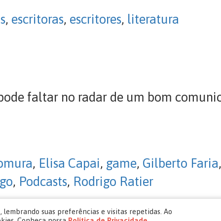
s
,
escritoras
,
escritores
,
literatura
pode faltar no radar de um bom comuni
omura
,
Elisa Capai
,
game
,
Gilberto Faria
igo
,
Podcasts
,
Rodrigo Ratier
 lembrando suas preferências e visitas repetidas. Ao
okies. Conheça nossa
Política de Privacidade
.