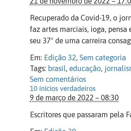
21 de novembro de 2022 – 17:
Recuperado da Covid-19, o jorn
faz artes marciais, ioga, pensa
seu 37º de uma carreira consa
Em:
Edição 32
,
Sem categoria
Tags:
brasil
,
educação
,
jornali
Sem comentários
10 inícios verdadeiros
9 de março de 2022 – 08:30
Escritores que passaram pela F