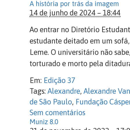
A história por trás da imagem
14 de junho de 2024 – 18:44
Ao entrar no Diretório Estuda
estudante deitado em um sofá,
Leme. O universitário não sabe
torturado e morto pela ditadura
Em:
Edição 37
Tags:
Alexandre
,
Alexandre Va
de São Paulo
,
Fundação Cásper
Sem comentários
Muniz 8.0