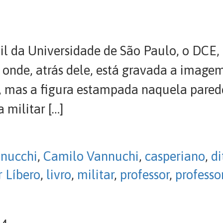
ntil da Universidade de São Paulo, o DC
 onde, atrás dele, está gravada a image
, mas a figura estampada naquela pared
 militar […]
nnucchi
,
Camilo Vannuchi
,
casperiano
,
di
 Líbero
,
livro
,
militar
,
professor
,
professo