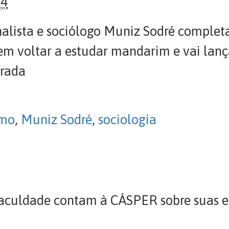
04
alista e sociólogo Muniz Sodré complet
 em voltar a estudar mandarim e vai lanç
grada
smo
,
Muniz Sodré
,
sociologia
aculdade contam à CÁSPER sobre suas exp