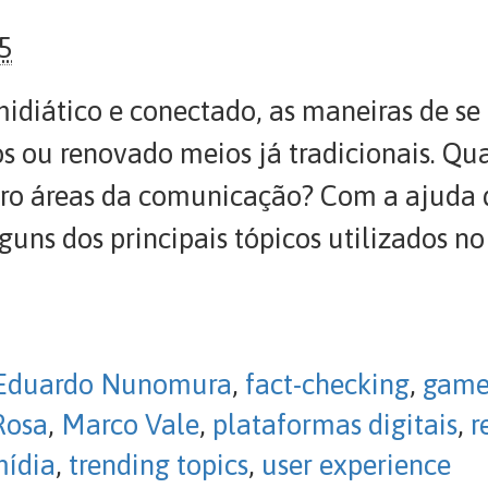
5
iático e conectado, as maneiras de se 
 ou renovado meios já tradicionais. Qua
tro áreas da comunicação? Com a ajuda d
uns dos principais tópicos utilizados no 
Eduardo Nunomura
,
fact-checking
,
gam
Rosa
,
Marco Vale
,
plataformas digitais
,
r
mídia
,
trending topics
,
user experience