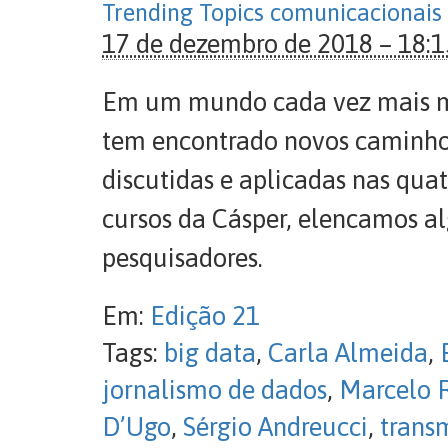
Trending Topics comunicacionais
17 de dezembro de 2018 – 18:1
Em um mundo cada vez mais mid
tem encontrado novos caminhos
discutidas e aplicadas nas qua
cursos da Cásper, elencamos alg
pesquisadores.
Em:
Edição 21
Tags:
big data
,
Carla Almeida
,
jornalismo de dados
,
Marcelo 
D’Ugo
,
Sérgio Andreucci
,
trans