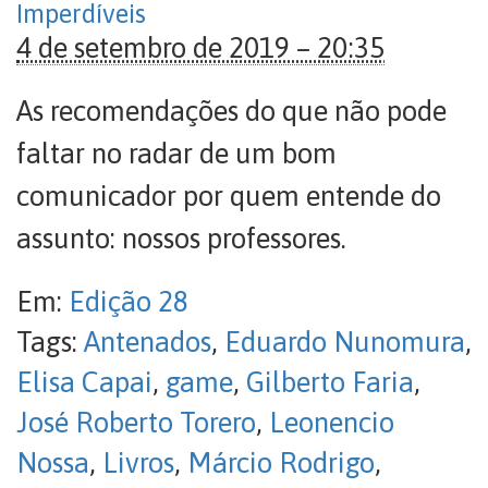
Imperdíveis
4 de setembro de 2019 – 20:35
As recomendações do que não pode
faltar no radar de um bom
comunicador por quem entende do
assunto: nossos professores.
Em:
Edição 28
Tags:
Antenados
,
Eduardo Nunomura
,
Elisa Capai
,
game
,
Gilberto Faria
,
José Roberto Torero
,
Leonencio
Nossa
,
Livros
,
Márcio Rodrigo
,