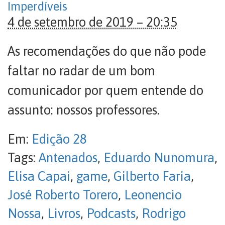
Imperdíveis
4 de setembro de 2019 – 20:35
As recomendações do que não pode
faltar no radar de um bom
comunicador por quem entende do
assunto: nossos professores.
Em:
Edição 28
Tags:
Antenados
,
Eduardo Nunomura
,
Elisa Capai
,
game
,
Gilberto Faria
,
José Roberto Torero
,
Leonencio
Nossa
,
Livros
,
Podcasts
,
Rodrigo