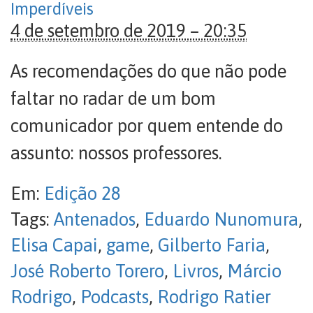
Imperdíveis
4 de setembro de 2019 – 20:35
As recomendações do que não pode
faltar no radar de um bom
comunicador por quem entende do
assunto: nossos professores.
Em:
Edição 28
Tags:
Antenados
,
Eduardo Nunomura
,
Elisa Capai
,
game
,
Gilberto Faria
,
José Roberto Torero
,
Livros
,
Márcio
Rodrigo
,
Podcasts
,
Rodrigo Ratier