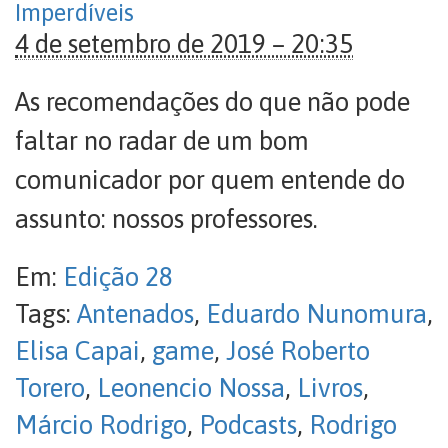
Imperdíveis
4 de setembro de 2019 – 20:35
As recomendações do que não pode
faltar no radar de um bom
comunicador por quem entende do
assunto: nossos professores.
Em:
Edição 28
Tags:
Antenados
,
Eduardo Nunomura
,
Elisa Capai
,
game
,
José Roberto
Torero
,
Leonencio Nossa
,
Livros
,
Márcio Rodrigo
,
Podcasts
,
Rodrigo