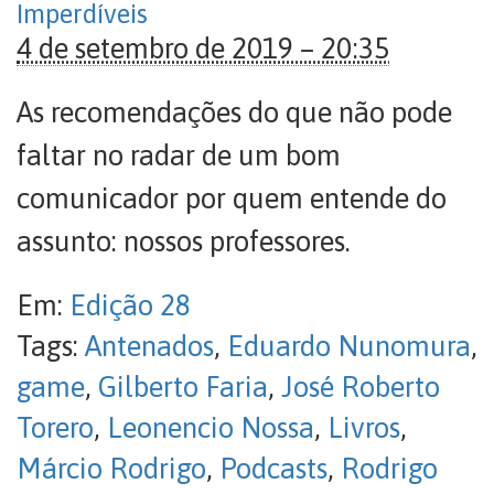
Imperdíveis
4 de setembro de 2019 – 20:35
As recomendações do que não pode
faltar no radar de um bom
comunicador por quem entende do
assunto: nossos professores.
Em:
Edição 28
Tags:
Antenados
,
Eduardo Nunomura
,
game
,
Gilberto Faria
,
José Roberto
Torero
,
Leonencio Nossa
,
Livros
,
Márcio Rodrigo
,
Podcasts
,
Rodrigo