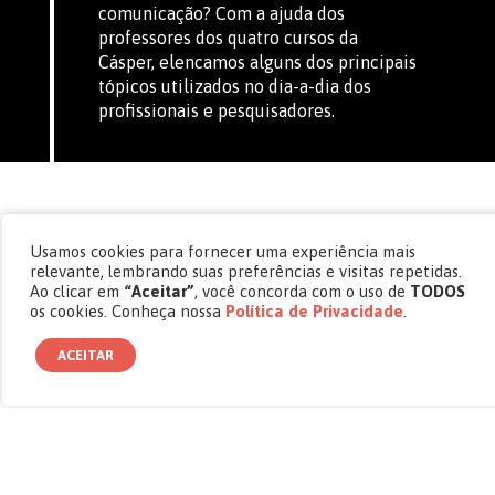
comunicação? Com a ajuda dos
professores dos quatro cursos da
Cásper, elencamos alguns dos principais
tópicos utilizados no dia-a-dia dos
profissionais e pesquisadores.
PUBLICIDADE E PROPAGANDA
Usamos cookies para fornecer uma experiência mais
relevante, lembrando suas preferências e visitas repetidas.
Ao clicar em
“Aceitar”
, você concorda com o uso de
TODOS
GAMIFICAÇÃO
os cookies. Conheça nossa
Política de Privacidade
.
ACEITAR
Tendência mais citada entre os professores da
Faculdade Cásper Líbero como forma de
estratégia em comunicação, a gamificação tem
sido utilizada no meio publicitário para o
desenvolvimento de projetos e campanhas. O