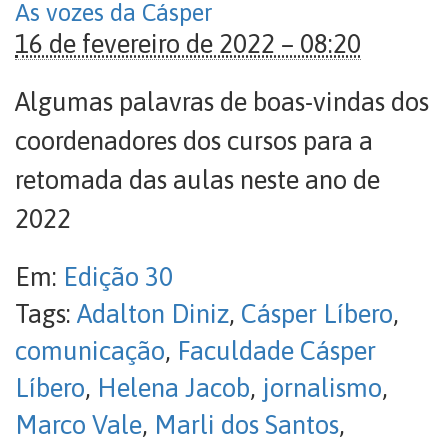
As vozes da Cásper
16 de fevereiro de 2022 – 08:20
Algumas palavras de boas-vindas dos
coordenadores dos cursos para a
retomada das aulas neste ano de
2022
Em:
Edição 30
Tags:
Adalton Diniz
,
Cásper Líbero
,
comunicação
,
Faculdade Cásper
Líbero
,
Helena Jacob
,
jornalismo
,
Marco Vale
,
Marli dos Santos
,