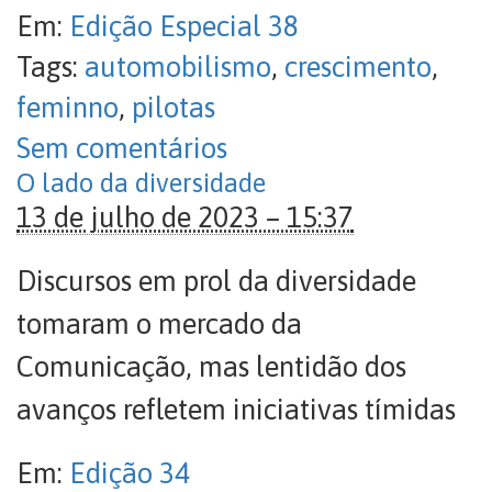
Em:
Edição Especial 38
Tags:
automobilismo
,
crescimento
,
feminno
,
pilotas
Sem comentários
O lado da diversidade
13 de julho de 2023 – 15:37
Discursos em prol da diversidade
tomaram o mercado da
Comunicação, mas lentidão dos
avanços refletem iniciativas tímidas
Em:
Edição 34