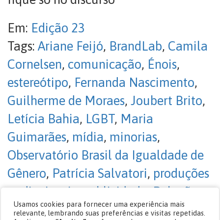
Em:
Edição 23
Tags:
Ariane Feijó
,
BrandLab
,
Camila
Cornelsen
,
comunicação
,
Énois
,
estereótipo
,
Fernanda Nascimento
,
Guilherme de Moraes
,
Joubert Brito
,
Letícia Bahia
,
LGBT
,
Maria
Guimarães
,
mídia
,
minorias
,
Observatório Brasil da Igualdade de
Gênero
,
Patrícia Salvatori
,
produções
audiovisuais
,
publicidade
,
Relações
Usamos cookies para fornecer uma experiência mais
Públicas
,
Ricardo Sales
,
Roberto
relevante, lembrando suas preferências e visitas repetidas.