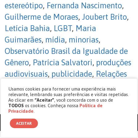
estereótipo
,
Fernanda Nascimento
,
Guilherme de Moraes
,
Joubert Brito
,
Letícia Bahia
,
LGBT
,
Maria
Guimarães
,
mídia
,
minorias
,
Observatório Brasil da Igualdade de
Gênero
,
Patrícia Salvatori
,
produções
audiovisuais
,
publicidade
,
Relações
Públicas
,
Ricardo Sales
,
Roberto
Usamos cookies para fornecer uma experiência mais
relevante, lembrando suas preferências e visitas repetidas.
D’Ugo
,
Suzana Singer
Ao clicar em
“Aceitar”
, você concorda com o uso de
TODOS
os cookies. Conheça nossa
Política de
Sem comentários
Privacidade
.
© copyright 2017 - 2026 Revista Cásper.
ACEITAR