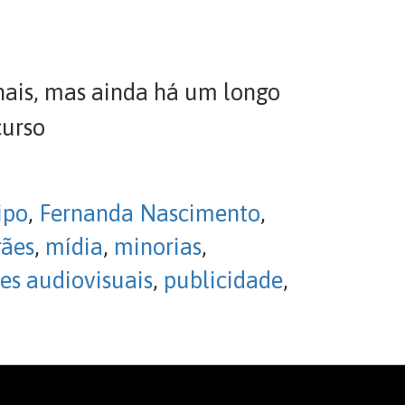
nais, mas ainda há um longo
curso
ipo
,
Fernanda Nascimento
,
ães
,
mídia
,
minorias
,
es audiovisuais
,
publicidade
,