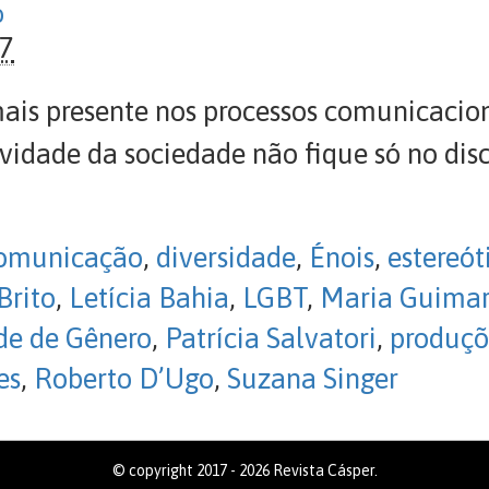
o
07
mais presente nos processos comunicacio
vidade da sociedade não fique só no dis
omunicação
,
diversidade
,
Énois
,
estereót
Brito
,
Letícia Bahia
,
LGBT
,
Maria Guimar
ade de Gênero
,
Patrícia Salvatori
,
produçõ
es
,
Roberto D’Ugo
,
Suzana Singer
© copyright 2017 - 2026 Revista Cásper.