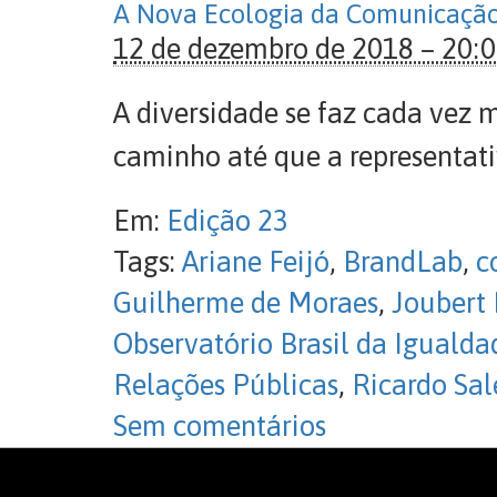
A Nova Ecologia da Comunicaçã
12 de dezembro de 2018 – 20:
A diversidade se faz cada vez 
caminho até que a representati
Em:
Edição 23
Tags:
Ariane Feijó
,
BrandLab
,
c
Guilherme de Moraes
,
Joubert 
Observatório Brasil da Iguald
Relações Públicas
,
Ricardo Sal
Sem comentários