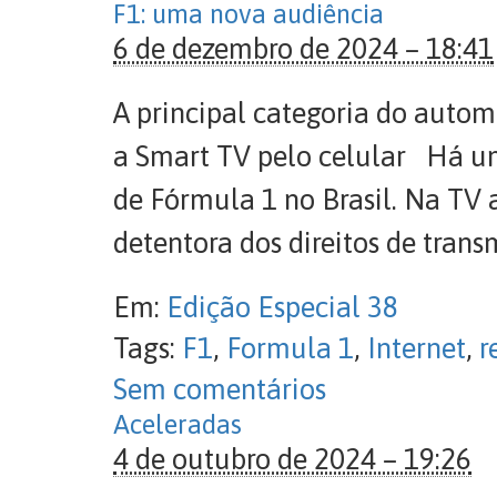
F1: uma nova audiência
6 de dezembro de 2024 – 18:41
A principal categoria do auto
a Smart TV pelo celular Há u
de Fórmula 1 no Brasil. Na TV a
detentora dos direitos de trans
Em:
Edição Especial 38
Tags:
F1
,
Formula 1
,
Internet
,
r
Sem comentários
Aceleradas
4 de outubro de 2024 – 19:26