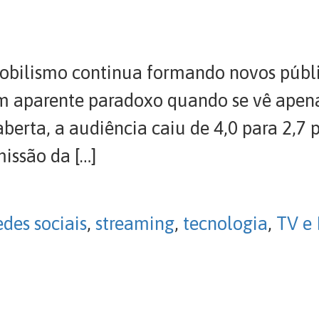
mobilismo continua formando novos públi
m aparente paradoxo quando se vê apena
berta, a audiência caiu de 4,0 para 2,7 
missão da […]
edes sociais
,
streaming
,
tecnologia
,
TV e 