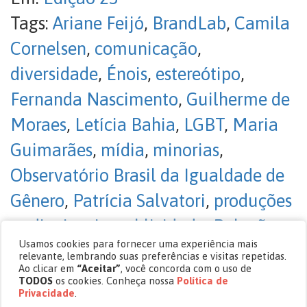
Tags:
Ariane Feijó
,
BrandLab
,
Camila
Cornelsen
,
comunicação
,
diversidade
,
Énois
,
estereótipo
,
Fernanda Nascimento
,
Guilherme de
Moraes
,
Letícia Bahia
,
LGBT
,
Maria
Guimarães
,
mídia
,
minorias
,
Observatório Brasil da Igualdade de
Gênero
,
Patrícia Salvatori
,
produções
audiovisuais
,
publicidade
,
Relações
Usamos cookies para fornecer uma experiência mais
Públicas
,
Ricardo Sales
,
Roberto
relevante, lembrando suas preferências e visitas repetidas.
Ao clicar em
“Aceitar”
, você concorda com o uso de
D’Ugo
,
Suzana Singer
TODOS
os cookies. Conheça nossa
Política de
Privacidade
.
Sem comentários