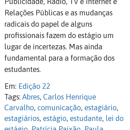
Publicidade, Rádio, TV e Internet e
Relações Públicas e as mudanças
radicais do papel de alguns
profissionais fazem do estágio um
lugar de incertezas. Mas ainda
fundamental para a formação dos
estudantes.
Em:
Edição 22
Tags:
Abres
,
Carlos Henrique
Carvalho
,
comunicação
,
estagiário
,
estagiários
,
estágio
,
estudante
,
lei do
estágio
,
Patrícia Paixão
,
Paula