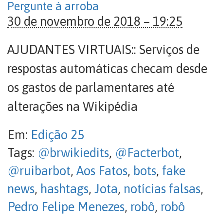
Pergunte à arroba
30 de novembro de 2018 – 19:25
AJUDANTES VIRTUAIS:: Serviços de
respostas automáticas checam desde
os gastos de parlamentares até
alterações na Wikipédia
Em:
Edição 25
Tags:
@brwikiedits
,
@Facterbot
,
@ruibarbot
,
Aos Fatos
,
bots
,
fake
news
,
hashtags
,
Jota
,
notícias falsas
,
Pedro Felipe Menezes
,
robô
,
robô