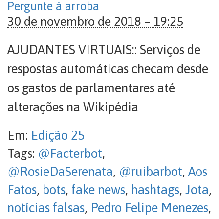
Pergunte à arroba
30 de novembro de 2018 – 19:25
AJUDANTES VIRTUAIS:: Serviços de
respostas automáticas checam desde
os gastos de parlamentares até
alterações na Wikipédia
Em:
Edição 25
Tags:
@Facterbot
,
@RosieDaSerenata
,
@ruibarbot
,
Aos
Fatos
,
bots
,
fake news
,
hashtags
,
Jota
,
notícias falsas
,
Pedro Felipe Menezes
,