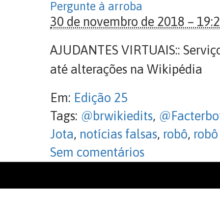
Pergunte à arroba
30 de novembro de 2018 – 19:
AJUDANTES VIRTUAIS:: Serviços
até alterações na Wikipédia
Em:
Edição 25
Tags:
@brwikiedits
,
@Facterbo
Jota
,
notícias falsas
,
robô
,
robô
Sem comentários