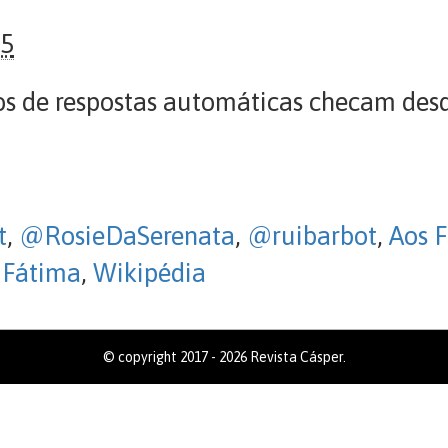
25
 de respostas automáticas checam desd
t
,
@RosieDaSerenata
,
@ruibarbot
,
Aos F
 Fátima
,
Wikipédia
© copyright 2017 - 2026 Revista Cásper.