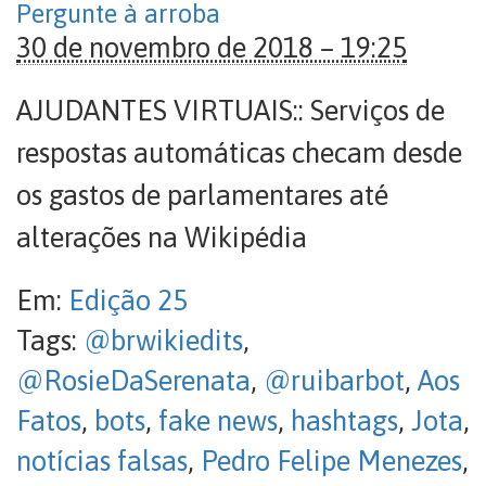
Pergunte à arroba
30 de novembro de 2018 – 19:25
AJUDANTES VIRTUAIS:: Serviços de
respostas automáticas checam desde
os gastos de parlamentares até
alterações na Wikipédia
Em:
Edição 25
Tags:
@brwikiedits
,
@RosieDaSerenata
,
@ruibarbot
,
Aos
Fatos
,
bots
,
fake news
,
hashtags
,
Jota
,
notícias falsas
,
Pedro Felipe Menezes
,