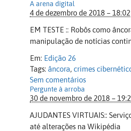
A arena digital
4 de dezembro de 2018 – 18:02
EM TESTE :: Robôs como âncoras
manipulação de notícias contin
Em:
Edição 26
Tags:
âncora
,
crimes cibernétic
Sem comentários
Pergunte à arroba
30 de novembro de 2018 – 19:
AJUDANTES VIRTUAIS:: Serviços
até alterações na Wikipédia