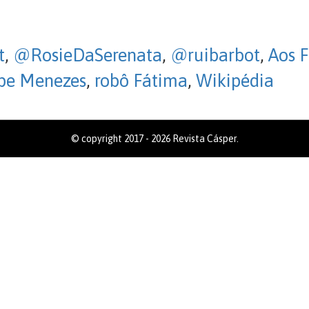
t
,
@RosieDaSerenata
,
@ruibarbot
,
Aos F
ipe Menezes
,
robô Fátima
,
Wikipédia
© copyright 2017 - 2026 Revista Cásper.