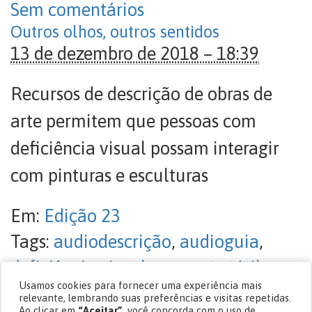
Sem comentários
Outros olhos, outros sentidos
13 de dezembro de 2018 – 18:39
Recursos de descrição de obras de
arte permitem que pessoas com
deficiência visual possam interagir
com pinturas e esculturas
Em:
Edição 23
Tags:
audiodescrição
,
audioguia
,
deficiência visual
,
maquete tátil
,
Usamos cookies para fornecer uma experiência mais
Margarete de Oliveira
,
Museu da
relevante, lembrando suas preferências e visitas repetidas.
Ao clicar em
“Aceitar”
, você concorda com o uso de