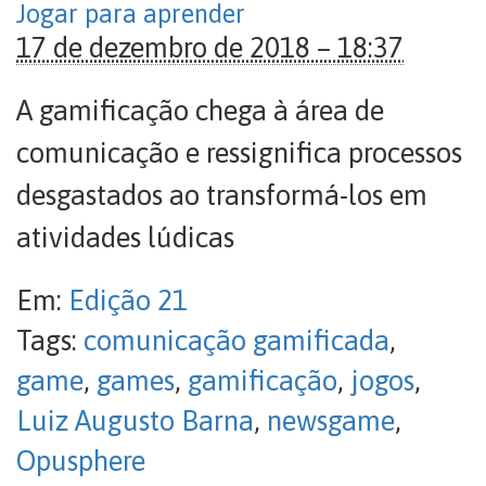
Jogar para aprender
17 de dezembro de 2018 – 18:37
A gamificação chega à área de
comunicação e ressignifica processos
desgastados ao transformá-los em
atividades lúdicas
Em:
Edição 21
Tags:
comunicação gamificada
,
game
,
games
,
gamificação
,
jogos
,
Luiz Augusto Barna
,
newsgame
,
Opusphere