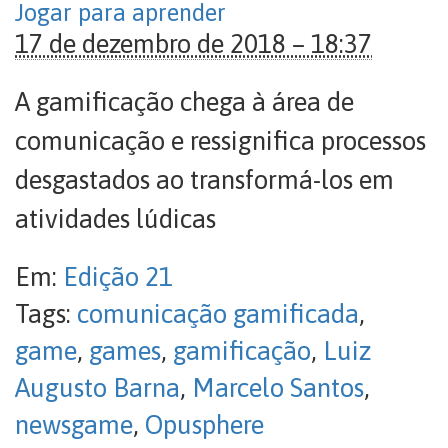
Jogar para aprender
17 de dezembro de 2018 – 18:37
A gamificação chega à área de
comunicação e ressignifica processos
desgastados ao transformá-los em
atividades lúdicas
Em:
Edição 21
Tags:
comunicação gamificada
,
game
,
games
,
gamificação
,
Luiz
Augusto Barna
,
Marcelo Santos
,
newsgame
,
Opusphere