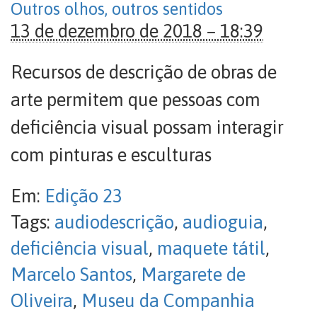
Outros olhos, outros sentidos
13 de dezembro de 2018 – 18:39
Recursos de descrição de obras de
arte permitem que pessoas com
deficiência visual possam interagir
com pinturas e esculturas
Em:
Edição 23
Tags:
audiodescrição
,
audioguia
,
deficiência visual
,
maquete tátil
,
Marcelo Santos
,
Margarete de
Oliveira
,
Museu da Companhia