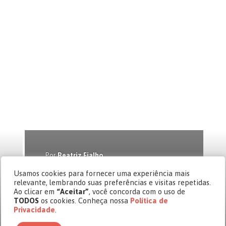
Por
Beatriz Fialho
Cásper Edição 21
Usamos cookies para fornecer uma experiência mais
Jogar para aprender
relevante, lembrando suas preferências e visitas repetidas.
Ao clicar em
“Aceitar”
, você concorda com o uso de
A gamificação chega à área de
TODOS
os cookies. Conheça nossa
Política de
comunicação e ressignifica processos
Privacidade
.
desgastados ao transformá-los em