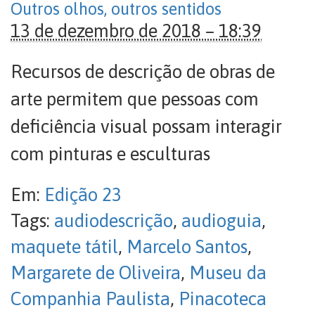
Outros olhos, outros sentidos
13 de dezembro de 2018 – 18:39
Recursos de descrição de obras de
arte permitem que pessoas com
deficiência visual possam interagir
com pinturas e esculturas
Em:
Edição 23
Tags:
audiodescrição
,
audioguia
,
maquete tátil
,
Marcelo Santos
,
Margarete de Oliveira
,
Museu da
Companhia Paulista
,
Pinacoteca