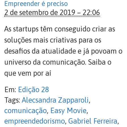
Empreender é preciso
2 de setembro de 2019 – 22:06
As startups têm conseguido criar as
soluções mais criativas para os
desafios da atualidade e já povoam o
universo da comunicação. Saiba o
que vem por aí
Em:
Edição 28
Tags:
Alecsandra Zapparoli
,
comunicação
,
Easy Movie
,
empreendedorismo
,
Gabriel Ferreira
,