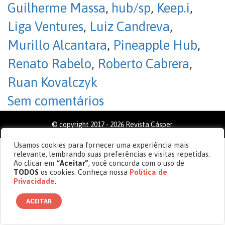
Guilherme Massa
,
hub/sp
,
Keep.i
,
Liga Ventures
,
Luiz Candreva
,
Murillo Alcantara
,
Pineapple Hub
,
Renato Rabelo
,
Roberto Cabrera
,
Ruan Kovalczyk
Sem comentários
© copyright 2017 - 2026 Revista Cásper.
Usamos cookies para fornecer uma experiência mais
relevante, lembrando suas preferências e visitas repetidas.
Ao clicar em
“Aceitar”
, você concorda com o uso de
TODOS
os cookies. Conheça nossa
Política de
Privacidade
.
ACEITAR