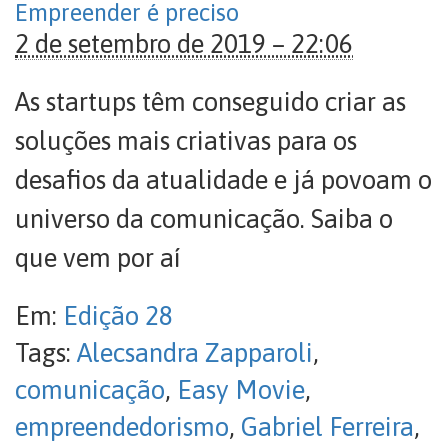
Empreender é preciso
2 de setembro de 2019 – 22:06
As startups têm conseguido criar as
soluções mais criativas para os
desafios da atualidade e já povoam o
universo da comunicação. Saiba o
que vem por aí
Em:
Edição 28
Tags:
Alecsandra Zapparoli
,
comunicação
,
Easy Movie
,
empreendedorismo
,
Gabriel Ferreira
,