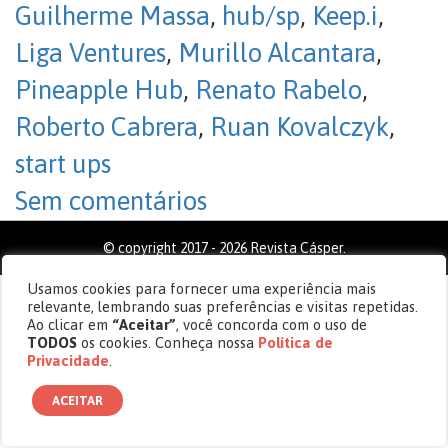
Guilherme Massa
,
hub/sp
,
Keep.i
,
Liga Ventures
,
Murillo Alcantara
,
Pineapple Hub
,
Renato Rabelo
,
Roberto Cabrera
,
Ruan Kovalczyk
,
start ups
Sem comentários
© copyright 2017 - 2026 Revista Cásper.
Usamos cookies para fornecer uma experiência mais
relevante, lembrando suas preferências e visitas repetidas.
Ao clicar em
“Aceitar”
, você concorda com o uso de
TODOS
os cookies. Conheça nossa
Política de
Privacidade
.
ACEITAR