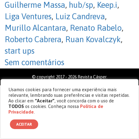
Guilherme Massa
,
hub/sp
,
Keep.i
,
Liga Ventures
,
Luiz Candreva
,
Murillo Alcantara
,
Renato Rabelo
,
Roberto Cabrera
,
Ruan Kovalczyk
,
start ups
Sem comentários
© copyright 2017 - 2026 Revista Cásper.
Usamos cookies para fornecer uma experiência mais
relevante, lembrando suas preferências e visitas repetidas.
Ao clicar em
“Aceitar”
, você concorda com o uso de
TODOS
os cookies. Conheça nossa
Política de
Privacidade
.
ACEITAR