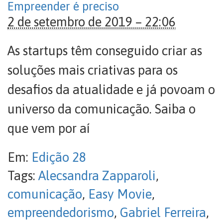
Empreender é preciso
2 de setembro de 2019 – 22:06
As startups têm conseguido criar as
soluções mais criativas para os
desafios da atualidade e já povoam o
universo da comunicação. Saiba o
que vem por aí
Em:
Edição 28
Tags:
Alecsandra Zapparoli
,
comunicação
,
Easy Movie
,
empreendedorismo
,
Gabriel Ferreira
,