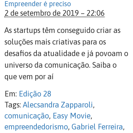
Empreender é preciso
2 de setembro de 2019 – 22:06
As startups têm conseguido criar as
soluções mais criativas para os
desafios da atualidade e já povoam o
universo da comunicação. Saiba o
que vem por aí
Em:
Edição 28
Tags:
Alecsandra Zapparoli
,
comunicação
,
Easy Movie
,
empreendedorismo
,
Gabriel Ferreira
,