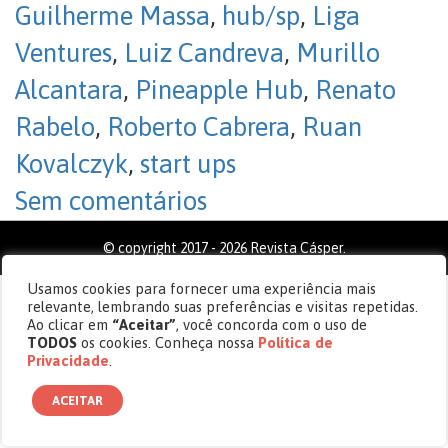
Guilherme Massa
,
hub/sp
,
Liga
Ventures
,
Luiz Candreva
,
Murillo
Alcantara
,
Pineapple Hub
,
Renato
Rabelo
,
Roberto Cabrera
,
Ruan
Kovalczyk
,
start ups
Sem comentários
© copyright 2017 - 2026 Revista Cásper.
Usamos cookies para fornecer uma experiência mais
relevante, lembrando suas preferências e visitas repetidas.
Ao clicar em
“Aceitar”
, você concorda com o uso de
TODOS
os cookies. Conheça nossa
Política de
Privacidade
.
ACEITAR