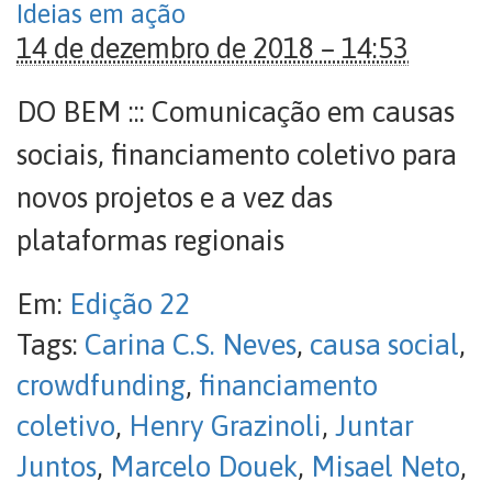
Ideias em ação
14 de dezembro de 2018 – 14:53
DO BEM ::: Comunicação em causas
sociais, financiamento coletivo para
novos projetos e a vez das
plataformas regionais
Em:
Edição 22
Tags:
Carina C.S. Neves
,
causa social
,
crowdfunding
,
financiamento
coletivo
,
Henry Grazinoli
,
Juntar
Juntos
,
Marcelo Douek
,
Misael Neto
,