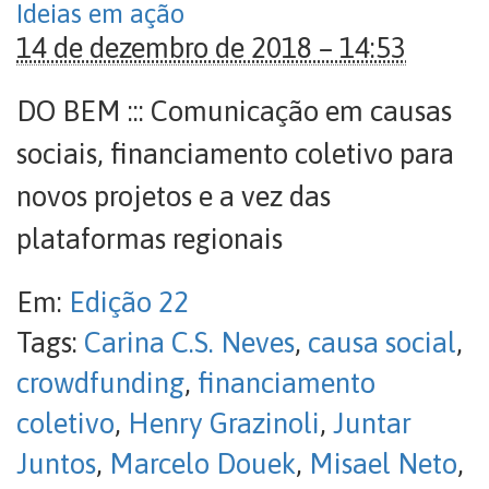
Ideias em ação
14 de dezembro de 2018 – 14:53
DO BEM ::: Comunicação em causas
sociais, financiamento coletivo para
novos projetos e a vez das
plataformas regionais
Em:
Edição 22
Tags:
Carina C.S. Neves
,
causa social
,
crowdfunding
,
financiamento
coletivo
,
Henry Grazinoli
,
Juntar
Juntos
,
Marcelo Douek
,
Misael Neto
,