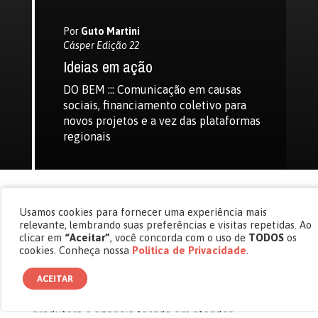
Por
Guto Martini
Cásper Edição 22
Ideias em ação
DO BEM ::: Comunicação em causas
sociais, financiamento coletivo para
novos projetos e a vez das plataformas
regionais
Usamos cookies para fornecer uma experiência mais
Narrativas sociais
. Em novembro de 2016, eles se
relevante, lembrando suas preferências e visitas repetidas. Ao
clicar em
“Aceitar”
, você concorda com o uso de
TODOS
os
uniram para contar as histórias de clientes com
cookies. Conheça nossa
Política de Privacidade
.
causas sociais e, logo nos primeiros sete meses
de parceria, faturaram 400 mil reais. A Social
ACEITAR
Docs, de
Marcelo Douek e Henry Grazinoli
, é uma
produtora e agência focada em atender