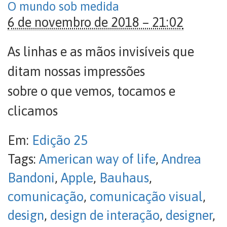
O mundo sob medida
6 de novembro de 2018 – 21:02
As linhas e as mãos invisíveis que
ditam nossas impressões
sobre o que vemos, tocamos e
clicamos
Em:
Edição 25
Tags:
American way of life
,
Andrea
Bandoni
,
Apple
,
Bauhaus
,
comunicação
,
comunicação visual
,
design
,
design de interação
,
designer
,