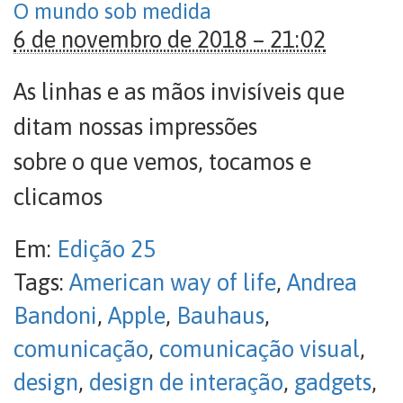
O mundo sob medida
6 de novembro de 2018 – 21:02
As linhas e as mãos invisíveis que
ditam nossas impressões
sobre o que vemos, tocamos e
clicamos
Em:
Edição 25
Tags:
American way of life
,
Andrea
Bandoni
,
Apple
,
Bauhaus
,
comunicação
,
comunicação visual
,
design
,
design de interação
,
gadgets
,