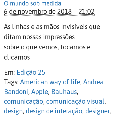
O mundo sob medida
6 de novembro de 2018 – 21:02
As linhas e as mãos invisíveis que
ditam nossas impressões
sobre o que vemos, tocamos e
clicamos
Em:
Edição 25
Tags:
American way of life
,
Andrea
Bandoni
,
Apple
,
Bauhaus
,
comunicação
,
comunicação visual
,
design
,
design de interação
,
designer
,