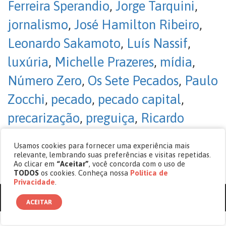
Ferreira Sperandio
,
Jorge Tarquini
,
jornalismo
,
José Hamilton Ribeiro
,
Leonardo Sakamoto
,
Luís Nassif
,
luxúria
,
Michelle Prazeres
,
mídia
,
Número Zero
,
Os Sete Pecados
,
Paulo
Zocchi
,
pecado
,
pecado capital
,
precarização
,
preguiça
,
Ricardo
Kotscho
,
Sérgio Spagnuolo
,
soberba
,
Usamos cookies para fornecer uma experiência mais
Vilém Flusser
,
youtubers
relevante, lembrando suas preferências e visitas repetidas.
Ao clicar em
“Aceitar”
, você concorda com o uso de
Sem comentários
TODOS
os cookies. Conheça nossa
Política de
Privacidade
.
© copyright 2017 - 2026 Revista Cásper.
ACEITAR