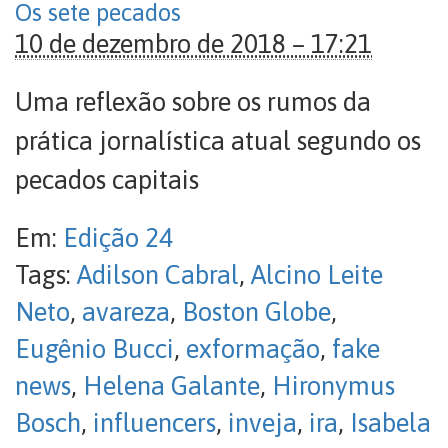
Os sete pecados
10 de dezembro de 2018 – 17:21
Uma reflexão sobre os rumos da
prática jornalística atual segundo os
pecados capitais
Em:
Edição 24
Tags:
Adilson Cabral
,
Alcino Leite
Neto
,
avareza
,
Boston Globe
,
Eugênio Bucci
,
exformação
,
fake
news
,
Helena Galante
,
Hironymus
Bosch
,
influencers
,
inveja
,
ira
,
Isabela