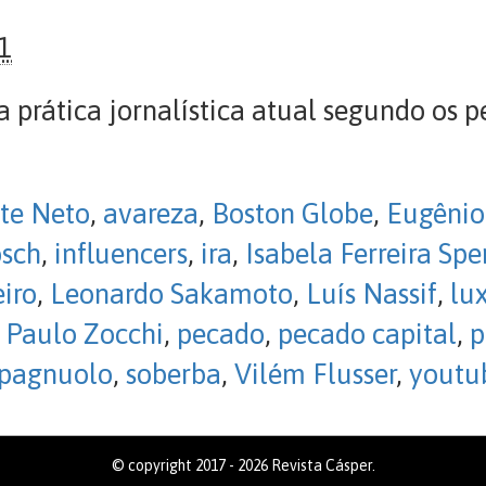
1
 prática jornalística atual segundo os p
ite Neto
,
avareza
,
Boston Globe
,
Eugênio
sch
,
influencers
,
ira
,
Isabela Ferreira Sp
iro
,
Leonardo Sakamoto
,
Luís Nassif
,
lu
,
Paulo Zocchi
,
pecado
,
pecado capital
,
p
Spagnuolo
,
soberba
,
Vilém Flusser
,
youtu
© copyright 2017 - 2026 Revista Cásper.