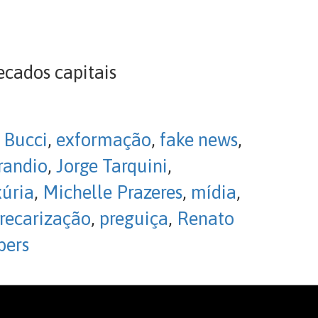
ecados capitais
 Bucci
,
exformação
,
fake news
,
erandio
,
Jorge Tarquini
,
xúria
,
Michelle Prazeres
,
mídia
,
recarização
,
preguiça
,
Renato
bers