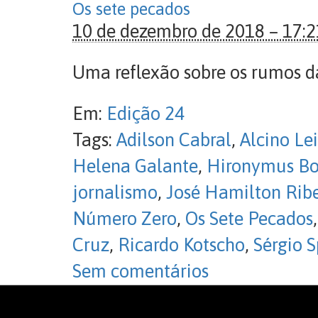
Os sete pecados
10 de dezembro de 2018 – 17:2
Uma reflexão sobre os rumos da
Em:
Edição 24
Tags:
Adilson Cabral
,
Alcino Le
Helena Galante
,
Hironymus Bo
jornalismo
,
José Hamilton Ribe
Número Zero
,
Os Sete Pecados
Cruz
,
Ricardo Kotscho
,
Sérgio 
Sem comentários