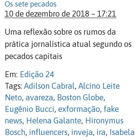
Os sete pecados
10 de dezembro de 2018 – 17:21
Uma reflexão sobre os rumos da
prática jornalística atual segundo os
pecados capitais
Em:
Edição 24
Tags:
Adilson Cabral
,
Alcino Leite
Neto
,
avareza
,
Boston Globe
,
Eugênio Bucci
,
exformação
,
fake
news
,
Helena Galante
,
Hironymus
Bosch
,
influencers
,
inveja
,
ira
,
Isabela