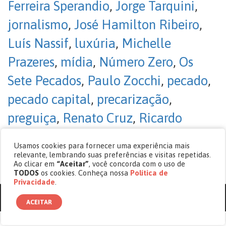
Ferreira Sperandio
,
Jorge Tarquini
,
jornalismo
,
José Hamilton Ribeiro
,
Luís Nassif
,
luxúria
,
Michelle
Prazeres
,
mídia
,
Número Zero
,
Os
Sete Pecados
,
Paulo Zocchi
,
pecado
,
pecado capital
,
precarização
,
preguiça
,
Renato Cruz
,
Ricardo
Kotscho
,
Sérgio Spagnuolo
,
soberba
,
Usamos cookies para fornecer uma experiência mais
Vilém Flusser
,
youtubers
relevante, lembrando suas preferências e visitas repetidas.
Ao clicar em
“Aceitar”
, você concorda com o uso de
Sem comentários
TODOS
os cookies. Conheça nossa
Política de
Privacidade
.
© copyright 2017 - 2026 Revista Cásper.
ACEITAR