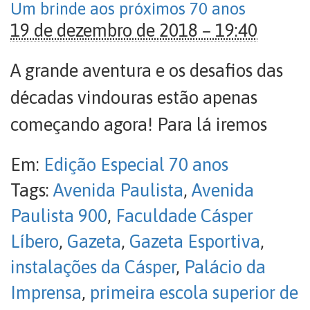
Um brinde aos próximos 70 anos
19 de dezembro de 2018 – 19:40
A grande aventura e os desafios das
décadas vindouras estão apenas
começando agora! Para lá iremos
Em:
Edição Especial 70 anos
Tags:
Avenida Paulista
,
Avenida
Paulista 900
,
Faculdade Cásper
Líbero
,
Gazeta
,
Gazeta Esportiva
,
instalações da Cásper
,
Palácio da
Imprensa
,
primeira escola superior de