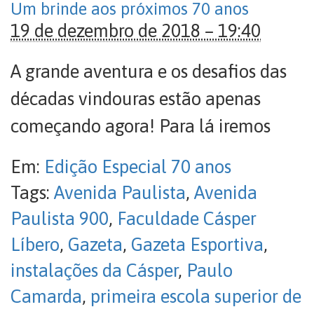
Um brinde aos próximos 70 anos
19 de dezembro de 2018 – 19:40
A grande aventura e os desafios das
décadas vindouras estão apenas
começando agora! Para lá iremos
Em:
Edição Especial 70 anos
Tags:
Avenida Paulista
,
Avenida
Paulista 900
,
Faculdade Cásper
Líbero
,
Gazeta
,
Gazeta Esportiva
,
instalações da Cásper
,
Paulo
Camarda
,
primeira escola superior de