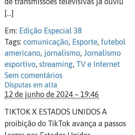
de transmissões televisivas já ouviu
[…]
Em:
Edição Especial 38
Tags:
comunicação
,
Esporte
,
futebol
americano
,
jornalismo
,
Jornalismo
esportivo
,
streaming
,
TV e Internet
Sem comentários
Disputas em alta
12 de junho de 2024 – 19:46
TIKTOK X ESTADOS UNIDOS A
proibição do TikTok avança a passos