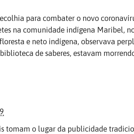
colhia para combater o novo coronavíru
es na comunidade indígena Maribel, no 
loresta e neto indígena, observava perpl
 biblioteca de saberes, estavam morrend
09
ais tomam o lugar da publicidade tradic