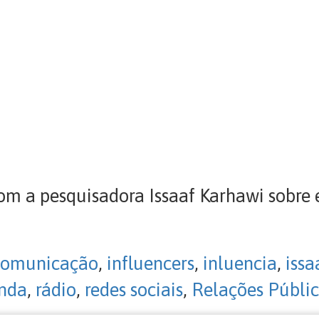
m a pesquisadora Issaaf Karhawi sobre e
comunicação
,
influencers
,
inluencia
,
issa
anda
,
rádio
,
redes sociais
,
Relações Públi