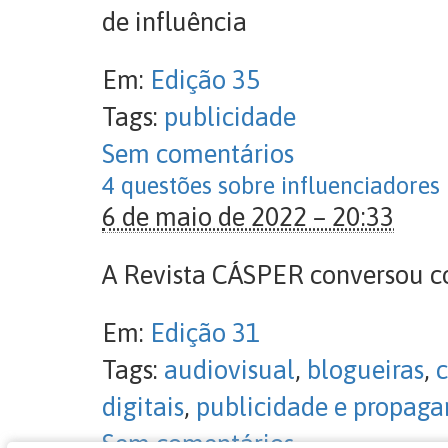
de influência
Em:
Edição 35
Tags:
publicidade
Sem comentários
4 questões sobre influenciadores
6 de maio de 2022 – 20:33
A Revista CÁSPER conversou co
Em:
Edição 31
Tags:
audiovisual
,
blogueiras
,
digitais
,
publicidade e propag
Sem comentários