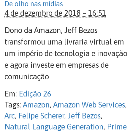
De olho nas mídias
4 de dezembro de 2018 – 16:51
Dono da Amazon, Jeff Bezos
transformou uma livraria virtual em
um império de tecnologia e inovação
e agora investe em empresas de
comunicação
Em:
Edição 26
Tags:
Amazon
,
Amazon Web Services
,
Arc
,
Felipe Scherer
,
Jeff Bezos
,
Natural Language Generation
,
Prime