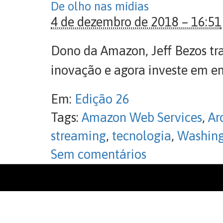
De olho nas mídias
4 de dezembro de 2018 – 16:51
Dono da Amazon, Jeff Bezos tr
inovação e agora investe em 
Em:
Edição 26
Tags:
Amazon Web Services
,
Ar
streaming
,
tecnologia
,
Washing
Sem comentários