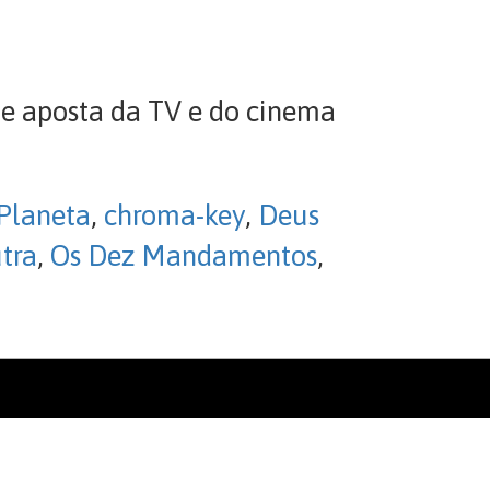
de aposta da TV e do cinema
 Planeta
,
chroma-key
,
Deus
tra
,
Os Dez Mandamentos
,