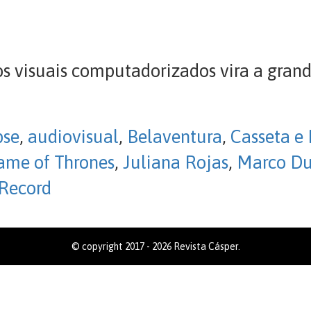
os visuais computadorizados vira a gran
pse
,
audiovisual
,
Belaventura
,
Casseta e
ame of Thrones
,
Juliana Rojas
,
Marco Du
Record
© copyright 2017 - 2026 Revista Cásper.