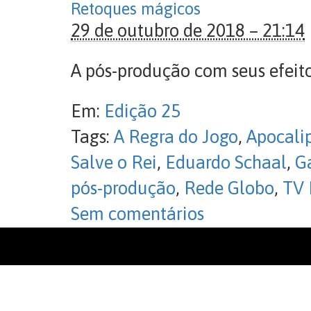
Retoques mágicos
29 de outubro de 2018 – 21:14
A pós-produção com seus efeit
Em:
Edição 25
Tags:
A Regra do Jogo
,
Apocali
Salve o Rei
,
Eduardo Schaal
,
G
pós-produção
,
Rede Globo
,
TV 
Sem comentários