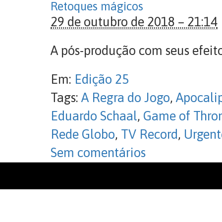
Retoques mágicos
29 de outubro de 2018 – 21:14
A pós-produção com seus efeit
Em:
Edição 25
Tags:
A Regra do Jogo
,
Apocali
Eduardo Schaal
,
Game of Thro
Rede Globo
,
TV Record
,
Urgent
Sem comentários