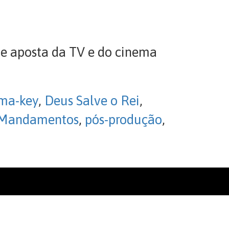
de aposta da TV e do cinema
ma-key
,
Deus Salve o Rei
,
 Mandamentos
,
pós-produção
,