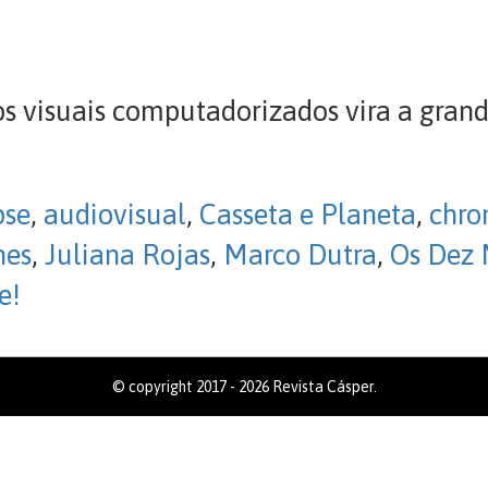
os visuais computadorizados vira a gran
pse
,
audiovisual
,
Casseta e Planeta
,
chro
nes
,
Juliana Rojas
,
Marco Dutra
,
Os Dez
e!
© copyright 2017 - 2026 Revista Cásper.