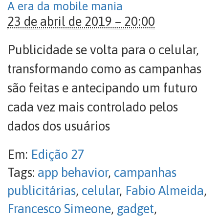
A era da mobile mania
23 de abril de 2019 – 20:00
Publicidade se volta para o celular,
transformando como as campanhas
são feitas e antecipando um futuro
cada vez mais controlado pelos
dados dos usuários
Em:
Edição 27
Tags:
app behavior
,
campanhas
publicitárias
,
celular
,
Fabio Almeida
,
Francesco Simeone
,
gadget
,