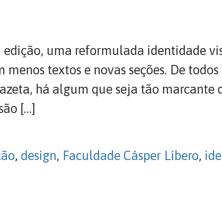
a edição, uma reformulada identidade vi
 menos textos e novas seções. De todos 
azeta, há algum que seja tão marcante 
são […]
ção
,
design
,
Faculdade Cásper Líbero
,
ide