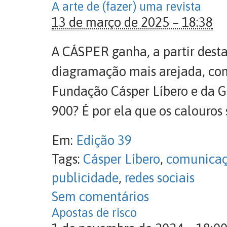
A arte de (fazer) uma revista
13 de março de 2025 – 18:38
A CÁSPER ganha, a partir dest
diagramação mais arejada, com
Fundação Cásper Líbero e da G
900? É por ela que os calouros 
Em:
Edição 39
Tags:
Cásper Líbero
,
comunica
publicidade
,
redes sociais
Sem comentários
Apostas de risco