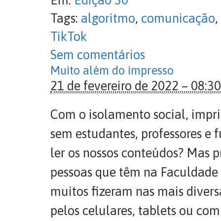
Em:
Edição 30
Tags:
algoritmo
,
comunicação
,
TikTok
Sem comentários
Muito além do impresso
21 de fevereiro de 2022 – 08:30
Com o isolamento social, impri
sem estudantes, professores e 
ler os nossos conteúdos? Mas 
pessoas que têm na Faculdade u
muitos fizeram nas mais diver
pelos celulares, tablets ou co