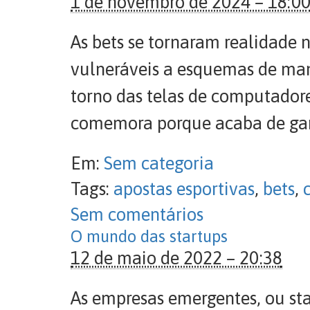
1 de novembro de 2024 – 18:0
As bets se tornaram realidade 
vulneráveis a esquemas de ma
torno das telas de computadore
comemora porque acaba de ganh
Em:
Sem categoria
Tags:
apostas esportivas
,
bets
,
Sem comentários
O mundo das startups
12 de maio de 2022 – 20:38
As empresas emergentes, ou sta