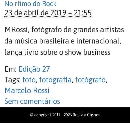
No ritmo do Rock
23 de abril de 2019 – 21:55
MRossi, fotógrafo de grandes artistas
da música brasileira e internacional,
lança livro sobre o show business
Em:
Edição 27
Tags:
foto
,
fotografia
,
fotógrafo
,
Marcelo Rossi
Sem comentários
© copyright 2017 - 2026 Revista Cásper.