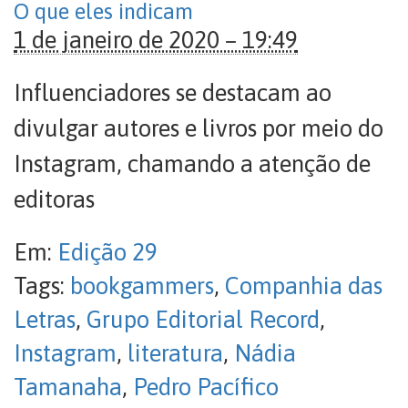
O que eles indicam
1 de janeiro de 2020 – 19:49
Influenciadores se destacam ao
divulgar autores e livros por meio do
Instagram, chamando a atenção de
editoras
Em:
Edição 29
Tags:
bookgammers
,
Companhia das
Letras
,
Grupo Editorial Record
,
Instagram
,
literatura
,
Nádia
Tamanaha
,
Pedro Pacífico